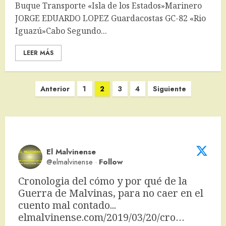
Buque Transporte «Isla de los Estados»Marinero
JORGE EDUARDO LOPEZ Guardacostas GC-82 «Rio
Iguazú»Cabo Segundo...
LEER MÁS
Paginación
Anterior
1
2
3
4
Siguiente
de
entradas
El Malvinense
@elmalvinense
·
Follow
Cronologia del cómo y por qué de la 
Guerra de Malvinas, para no caer en el 
cuento mal contado... 
elmalvinense.com/2019/03/20/cro…