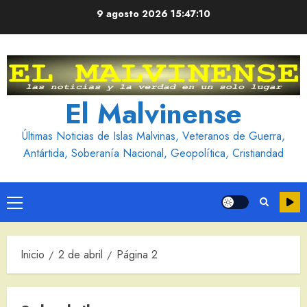
Saltar
9 agosto 2026
15:47:11
al
contenido
El Malvinense
Últimas Noticias de Islas Malvinas, Veteranos de Guerra,
Antártida, Soberanía Nacional, Geopolítica, Cristiandad
Menú
principal
Inicio
2 de abril
Página 2