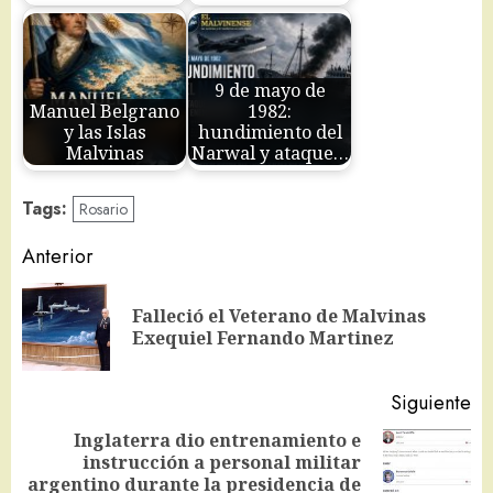
9 de mayo de
Manuel Belgrano
1982:
y las Islas
hundimiento del
Malvinas
Narwal y ataque…
Tags:
Rosario
Navegación
Anterior
de
Falleció el Veterano de Malvinas
En
entradas
Exequiel Fernando Martinez
an
Siguiente
Inglaterra dio entrenamiento e
instrucción a personal militar
Siguiente
argentino durante la presidencia de