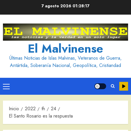
Saltar
7 agosto 2026
01:28:18
al
contenido
El Malvinense
Últimas Noticias de Islas Malvinas, Veteranos de Guerra,
Antártida, Soberanía Nacional, Geopolítica, Cristiandad
Menú
principal
Inicio
2022
th
24
El Santo Rosario es la respuesta