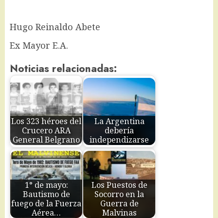
Hugo Reinaldo Abete
Ex Mayor E.A.
Noticias relacionadas:
Los 323 héroes del
La Argentina
Crucero ARA
debería
General Belgrano
independizarse
1° de mayo:
Los Puestos de
Bautismo de
Socorro en la
fuego de la Fuerza
Guerra de
Aérea…
Malvinas