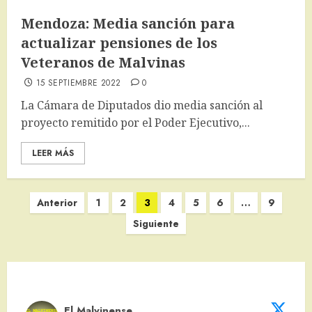
Mendoza: Media sanción para
actualizar pensiones de los
Veteranos de Malvinas
15 SEPTIEMBRE 2022
0
La Cámara de Diputados dio media sanción al
proyecto remitido por el Poder Ejecutivo,...
LEER MÁS
Paginación
Anterior
1
2
3
4
5
6
…
9
de
Siguiente
entradas
El Malvinense