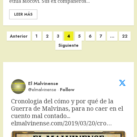
etnia Mocoví. Sus ex compañeros...
LEER MÁS
Paginación
Anterior
1
2
3
4
5
6
7
…
22
de
Siguiente
entradas
El Malvinense
@elmalvinense
·
Follow
Cronologia del cómo y por qué de la 
Guerra de Malvinas, para no caer en el 
cuento mal contado... 
elmalvinense.com/2019/03/20/cro…